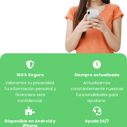
100% Seguro
Siempre actualizado
Valoramos tu privacidad.
Actualizamos
Tu información personal y
constantemente nuestras
financiera será
funcionalidades para
confidencial.
ayudarte.
Disponible en Android y
Ayuda 24/7
iPhone