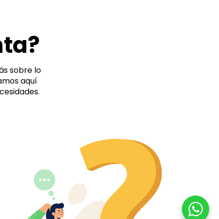
nta?
ás sobre lo
tamos aquí
cesidades.