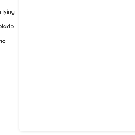
llying
piado
no